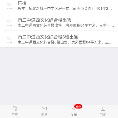
售楼
售楼：桥北新城一中学区房一楼（前面带菜园） 101平2室一厅简装 状元府小区 15号楼 2单元1楼西 房证过2 售价67万[OK]☎13204752665
南二中道西文化综合楼出售
南二中道西文化综合楼出售，房屋面积84平方米，三室一厅一卫南北通透格局好，比邻南二中、交通小学，附近商圈购物便利，交通方便拎包入住，价格合理，联系电话：17647532870
南二中道西文化综合楼6楼出售
南二中道西文化综合楼6楼出售，房屋面积84平方米，三室一厅一卫南北通透格局好，比邻南二中、交通小学，交通便利，家具家电齐全拎包入住，价格面议。
发布
首页
消息
发布
我的