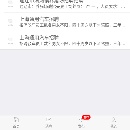
通辽市清河镇养猪场招聘招聘
通辽市：养猪场诚招夫妻工饲养员： ?? 一 ，人员要求：招聘有工作经验夫妻工，会简单打针治疗，责任心强，无不良嗜好，身体健康，60周岁以下，服从工作安排。 二 ，要求常年驻场，无特殊情况不能离场。 三 ，夫妻年薪保底工资8万，会简单水电维修优先(薪资另算)，外加绩效提成，两人工作业绩突出成活率达95％以上奖励4000元。96％奖励4500元，97℅奖励5000元！肉料比2.75内的！ 四，供吃供住，轮流做饭，负责烧自己圈舍锅炉！。独立宿舍，有室内卫生间，有淋浴室、洗衣机，设施齐全。工作地点通辽市清河镇， 13947556556 18747867887
上海通用汽车招聘
招聘驳车员工数名男女不限，四十周岁以下c1驾照，三年以上驾龄要求安全行驶记录，无纹身单位提供酒店式宿舍供吃住。工地点：在上海
上海通用汽车招聘
招聘驳车员工数名男女不限，四十周岁以下c1驾照，三年以上驾龄要求安全行驶记录，无纹身单位提供酒店式宿舍供吃住。工地点：在上海
发布
首页
消息
发布
我的