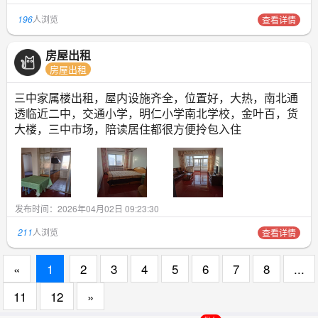
196
人浏览
查看详情
房屋出租
房屋出租
三中家属楼出租，屋内设施齐全，位置好，大热，南北通
透临近二中，交通小学，明仁小学南北学校，金叶百，货
大楼，三中市场，陪读居住都很方便拎包入住
发布时间：2026年04月02日 09:23:30
211
人浏览
查看详情
«
1
2
3
4
5
6
7
8
...
11
12
»