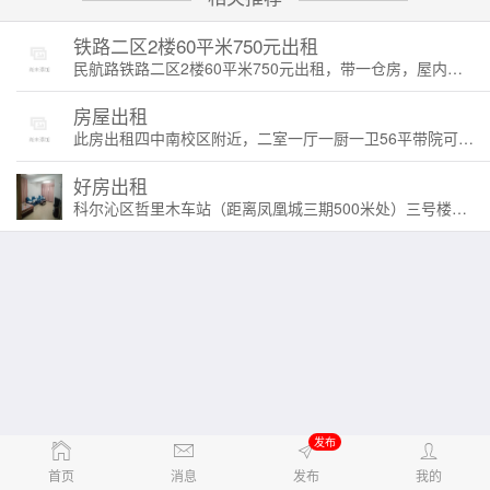
铁路二区2楼60平米750元出租
民航路铁路二区2楼60平米750元出租，带一仓房，屋内床沙发热水器洗衣机煤气衣柜写字台茶几
房屋出租
此房出租四中南校区附近，二室一厅一厨一卫56平带院可停车，电厂大热，年租一万（包大热） ️ ：15647594756 13947596926
好房出租
科尔沁区哲里木车站（距离凤凰城三期500米处）三号楼一单元六楼，81平，屋子宽敞明亮，家具家电一应俱全。空调，彩电，电冰箱，电热水器，微波炉，燃气灶。
发布
首页
消息
发布
我的