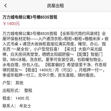
房屋出租
万力城电梯公寓3号楼8535首租
￥1400元
万力城电梯公寓3号楼8535首租 【全新现代简约风装修】全
屋环保板材定制——入户通顶衣柜+鞋柜+橱柜+榻榻米床 + 嵌
入式书桌 + 通顶大收纳柜直接拉满实用度，睡觉、办公、囤
东西 “一屋全包”，小户型党狂喜！ 【采光】大窗户采光超
棒，白天房间亮堂堂，晒晒太阳超舒服～ 【配置】智能门
锁，MIni冰箱，洗衣机，夏季可安装空调，包取暖包物业，
水电自理，拎包入住。 【租客偏好】希望是爱干净、作息规
律的朋友～ 【租金】1400元 / 月（可议），月租押一付一，
季或年租押一付三，无中介费，房东直租，随时看房。
户型：
其他
出租形式：
整租
租金：
1400 元
联系人：
牟女士