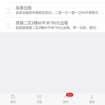
房屋出租
此房出租四中南校区附近，二室一厅一厨一卫56平带院可停车，电厂大热，年租一万（包大热） ️ ：15647594756 13947596926
铁路二区2楼60平米750元出租
民航路铁路二区2楼60平米750元出租，带一仓房，屋内床沙发热水器洗衣机煤气衣柜写字台茶几
发布
首页
消息
发布
我的