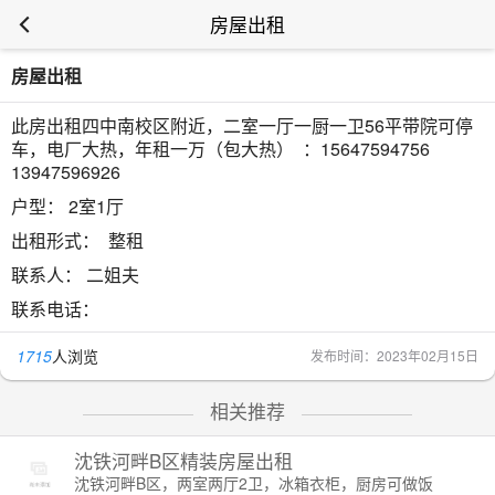
房屋出租
房屋出租
此房出租四中南校区附近，二室一厅一厨一卫56平带院可停
车，电厂大热，年租一万（包大热） ️ ：15647594756
13947596926
户型：
2室1厅
出租形式：
整租
联系人：
二姐夫
联系电话：
1715
人浏览
发布时间：2023年02月15日
相关推荐
沈铁河畔B区精装房屋出租
沈铁河畔B区，两室两厅2卫，冰箱衣柜，厨房可做饭