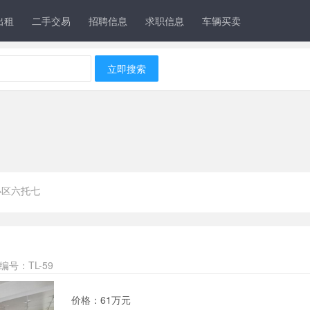
出租
二手交易
招聘信息
求职信息
车辆买卖
立即搜索
小区六托七
编号：TL-59
价格：61万元